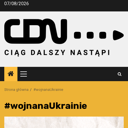
Przejdź
07/08/2026
do
treści
Menu
główne
Strona główna
#wojnanaUkrainie
#wojnanaUkrainie