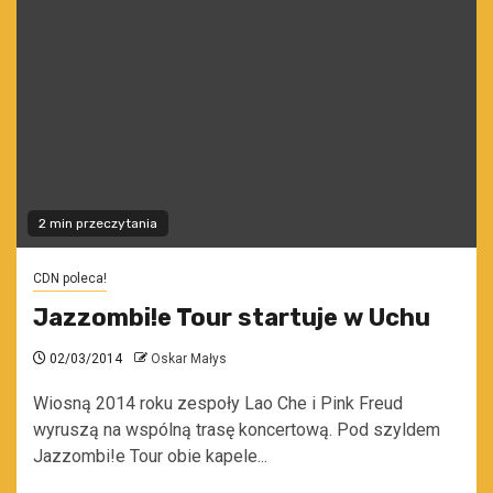
2 min przeczytania
CDN poleca!
Jazzombi!e Tour startuje w Uchu
02/03/2014
Oskar Małys
Wiosną 2014 roku zespoły Lao Che i Pink Freud
wyruszą na wspólną trasę koncertową. Pod szyldem
Jazzombi!e Tour obie kapele...