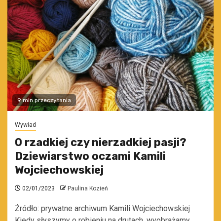
9 min przeczytania
Wywiad
O rzadkiej czy nierzadkiej pasji?
Dziewiarstwo oczami Kamili
Wojciechowskiej
02/01/2023
Paulina Kozień
Źródło: prywatne archiwum Kamili Wojciechowskiej
Kiedy słyszymy o robieniu na drutach, wyobrażamy