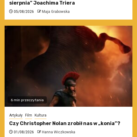
sierpnia” Joachima Triera
05/08/2026
Maja Grabowska
6 min przeczytania
Artykuły
Film
Kultura
Czy Christopher Nolan zrobił nas w „konia”?
01/08/2026
Hanna Wiczkowska