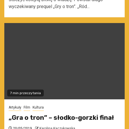
wyczekiwany prequel „Gry o tron”. „Ród...
7 min przeczytania
Artykuły
Film
Kultura
„Gra o tron” – słodko-gorzki finał
20/05/2019
Karolina Kaczykowska