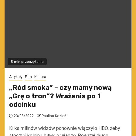
5 min przeczytania
Artykuły
Film
Kultura
„Ród smoka” – czy mamy nową
„Grę o tron”? Wrażenia po 1
odcinku
23/08/2022
Paulina Kozień
Kilka milinów widzów ponownie włączyło HBO, żeby
stoczyć kolejną bitwę o władzę. Powstał długo