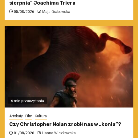
sierpnia” Joachima Triera
05/08/2026
Maja Grabowska
6 min przeczytania
Artykuły
Film
Kultura
Czy Christopher Nolan zrobił nas w „konia”?
01/08/2026
Hanna Wiczkowska