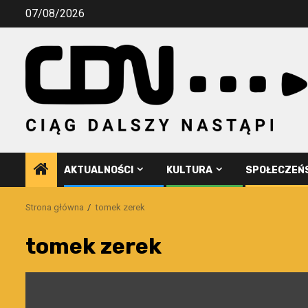
Przejdź
07/08/2026
do
treści
AKTUALNOŚCI
KULTURA
SPOŁECZEŃ
Strona główna
tomek zerek
tomek zerek