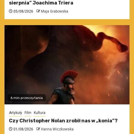
sierpnia” Joachima Triera
05/08/2026
Maja Grabowska
6 min przeczytania
Artykuły
Film
Kultura
Czy Christopher Nolan zrobił nas w „konia”?
01/08/2026
Hanna Wiczkowska