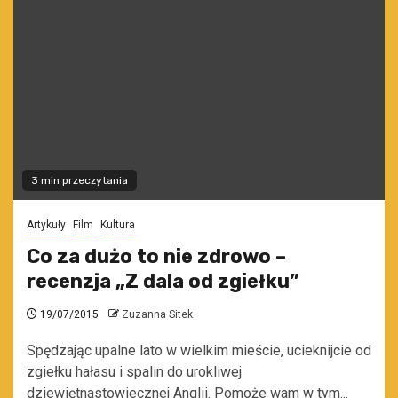
3 min przeczytania
Artykuły
Film
Kultura
Co za dużo to nie zdrowo –
recenzja „Z dala od zgiełku”
19/07/2015
Zuzanna Sitek
Spędzając upalne lato w wielkim mieście, ucieknijcie od
zgiełku hałasu i spalin do urokliwej
dziewiętnastowiecznej Anglii. Pomoże wam w tym...