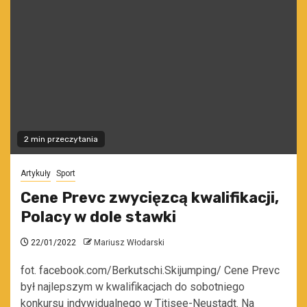
2 min przeczytania
Artykuły
Sport
Cene Prevc zwycięzcą kwalifikacji,
Polacy w dole stawki
22/01/2022
Mariusz Włodarski
fot. facebook.com/Berkutschi.Skijumping/ Cene Prevc
był najlepszym w kwalifikacjach do sobotniego
konkursu indywidualnego w Titisee-Neustadt. Na