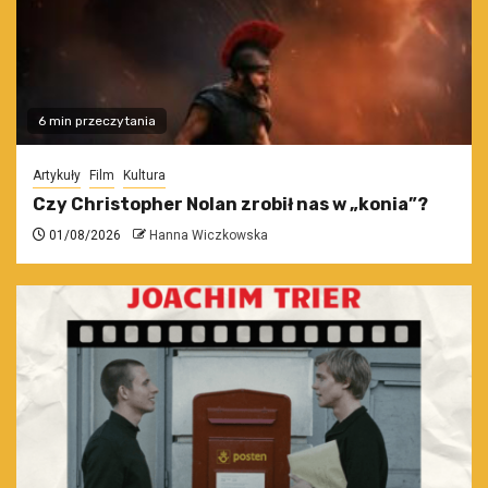
6 min przeczytania
Artykuły
Film
Kultura
Czy Christopher Nolan zrobił nas w „konia”?
01/08/2026
Hanna Wiczkowska