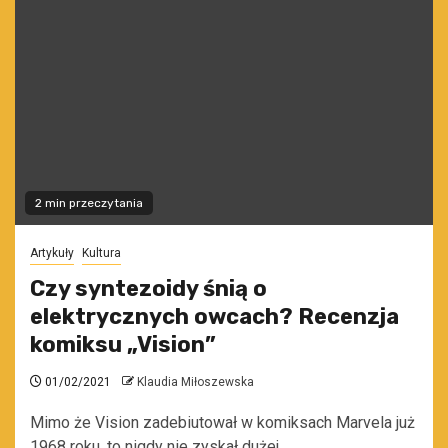
2 min przeczytania
Artykuły
Kultura
Czy syntezoidy śnią o
elektrycznych owcach? Recenzja
komiksu „Vision”
01/02/2021
Klaudia Miłoszewska
Mimo że Vision zadebiutował w komiksach Marvela już
1968 roku, to nigdy nie zyskał dużej