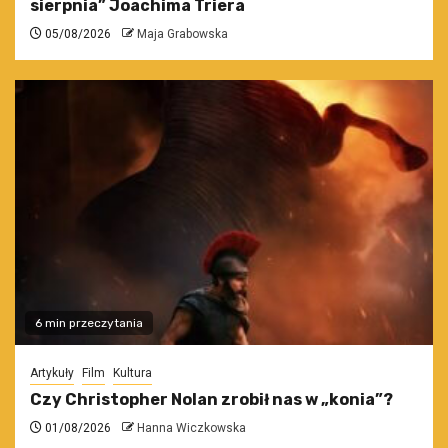
sierpnia” Joachima Triera
05/08/2026
Maja Grabowska
6 min przeczytania
Artykuły
Film
Kultura
Czy Christopher Nolan zrobił nas w „konia”?
01/08/2026
Hanna Wiczkowska