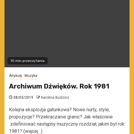
10 min przeczytania
Artykuły
Muzyka
Archiwum Dźwięków. Rok 1981
08/03/2019
Karolina Budzisz
Kolejna eksplozja gatunkowa? Nowe nurty, style,
propozycje? Przekraczanie granic? Jak właściwie
zdefiniować następny muzyczny rozdział, jakim był rok
1981? (więcej…)