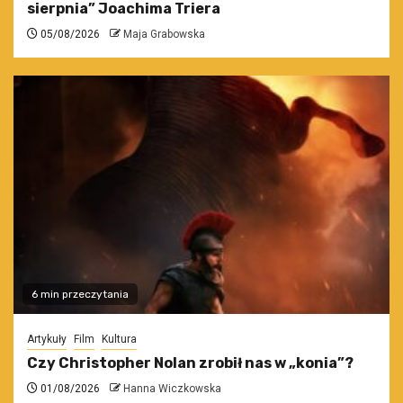
sierpnia” Joachima Triera
05/08/2026
Maja Grabowska
6 min przeczytania
Artykuły
Film
Kultura
Czy Christopher Nolan zrobił nas w „konia”?
01/08/2026
Hanna Wiczkowska