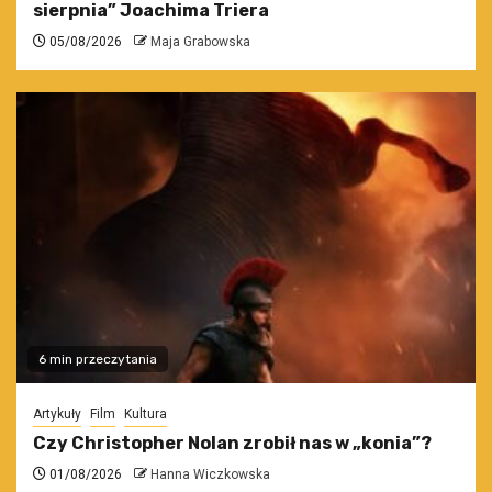
sierpnia” Joachima Triera
05/08/2026
Maja Grabowska
6 min przeczytania
Artykuły
Film
Kultura
Czy Christopher Nolan zrobił nas w „konia”?
01/08/2026
Hanna Wiczkowska