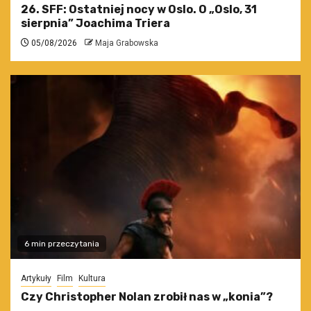
26. SFF: Ostatniej nocy w Oslo. O „Oslo, 31
sierpnia” Joachima Triera
05/08/2026
Maja Grabowska
6 min przeczytania
Artykuły
Film
Kultura
Czy Christopher Nolan zrobił nas w „konia”?