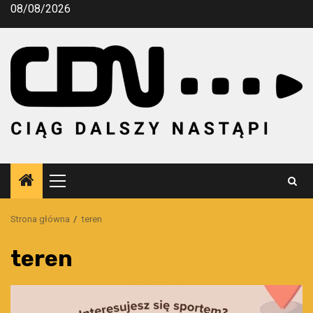
Przejdź
08/08/2026
do
treści
Menu
główne
Strona główna
teren
teren