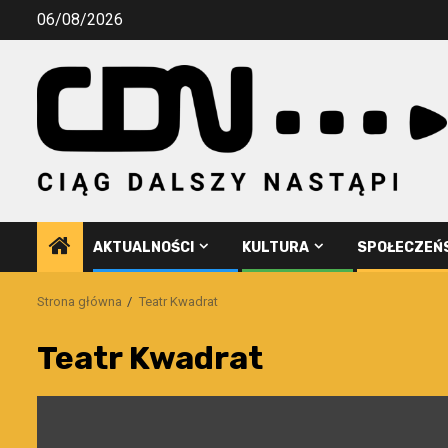
Przejdź
06/08/2026
do
treści
AKTUALNOŚCI
KULTURA
SPOŁECZEŃ
Strona główna
Teatr Kwadrat
Teatr Kwadrat