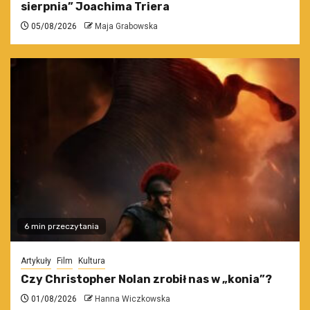
sierpnia” Joachima Triera
05/08/2026
Maja Grabowska
6 min przeczytania
Artykuły
Film
Kultura
Czy Christopher Nolan zrobił nas w „konia”?
01/08/2026
Hanna Wiczkowska