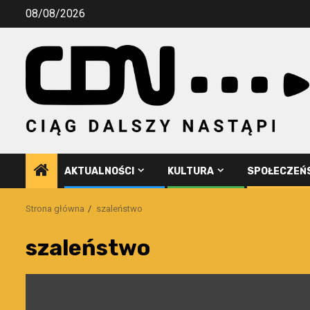
Przejdź
08/08/2026
do
treści
AKTUALNOŚCI
KULTURA
SPOŁECZEŃ
Strona główna
szaleństwo
szaleństwo