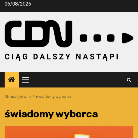
Przejdź
06/08/2026
do
treści
Menu
główne
Strona główna
świadomy wyborca
świadomy wyborca