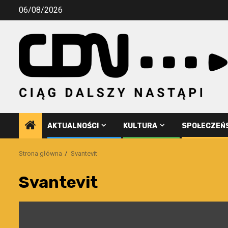
Przejdź
06/08/2026
do
treści
AKTUALNOŚCI
KULTURA
SPOŁECZEŃ
Strona główna
Svantevit
Svantevit