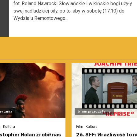
fot. Roland Nawrocki Słowiańskie i wikińskie bogi użyły
swej nadludzkiej siły, po to, aby w sobotę (17.10) do
Wydziału Remontowego...
zytania
6 min przeczytania
m
Kultura
Film
Kultura
stopher Nolan zrobił nas
26. SFF: Wrażliwość to 