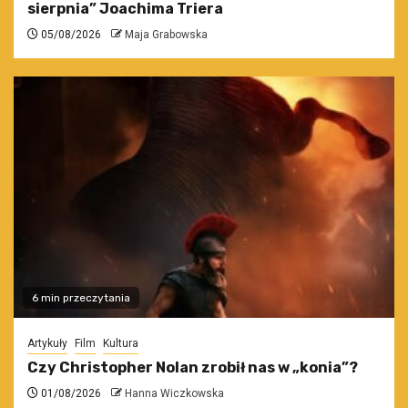
sierpnia” Joachima Triera
05/08/2026
Maja Grabowska
6 min przeczytania
Artykuły
Film
Kultura
Czy Christopher Nolan zrobił nas w „konia”?
01/08/2026
Hanna Wiczkowska