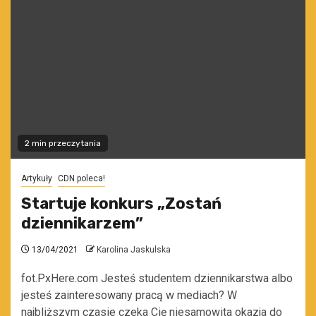
2 min przeczytania
Artykuły
CDN poleca!
Startuje konkurs „Zostań
dziennikarzem”
13/04/2021
Karolina Jaskulska
fot.PxHere.com Jesteś studentem dziennikarstwa albo
jesteś zainteresowany pracą w mediach? W
najbliższym czasie czeka Cię niesamowita okazja do