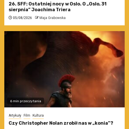
26. SFF: Ostatniej nocy w Oslo. O „Oslo, 31
sierpnia” Joachima Triera
05/08/2026
Maja Grabowska
6 min przeczytania
Artykuły
Film
Kultura
Czy Christopher Nolan zrobił nas w „konia”?