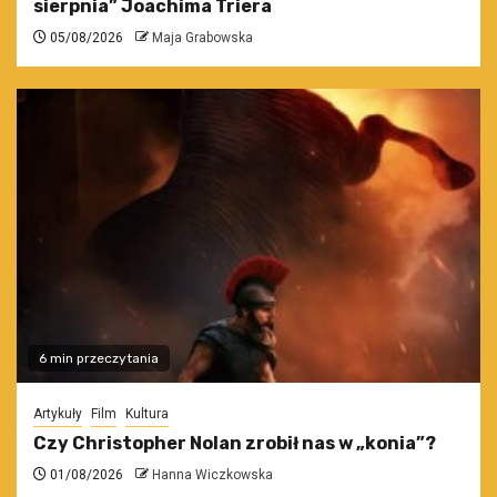
sierpnia” Joachima Triera
05/08/2026
Maja Grabowska
6 min przeczytania
Artykuły
Film
Kultura
Czy Christopher Nolan zrobił nas w „konia”?
01/08/2026
Hanna Wiczkowska