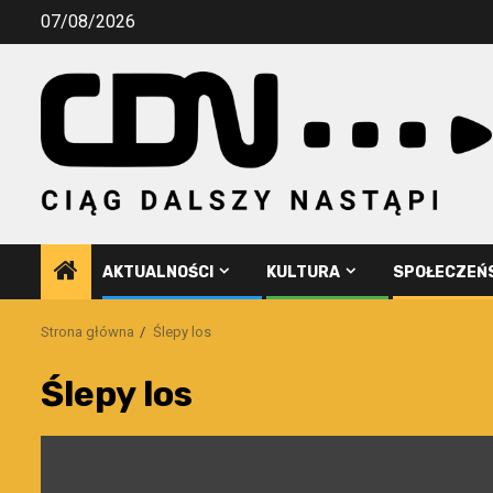
Przejdź
07/08/2026
do
treści
AKTUALNOŚCI
KULTURA
SPOŁECZEŃ
Strona główna
Ślepy los
Ślepy los