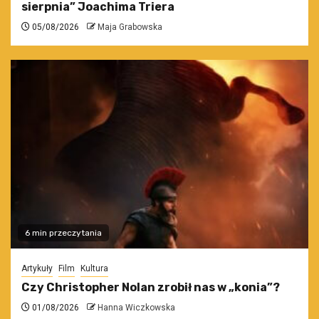
sierpnia” Joachima Triera
05/08/2026
Maja Grabowska
6 min przeczytania
Artykuły
Film
Kultura
Czy Christopher Nolan zrobił nas w „konia”?
01/08/2026
Hanna Wiczkowska