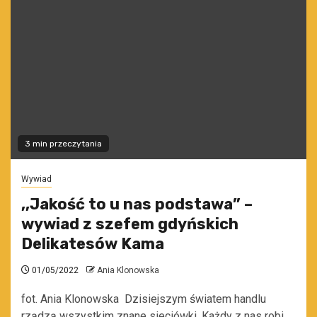
3 min przeczytania
Wywiad
,,Jakość to u nas podstawa” –
wywiad z szefem gdyńskich
Delikatesów Kama
01/05/2022
Ania Klonowska
fot. Ania Klonowska Dzisiejszym światem handlu
rządzą wszystkim znane sieciówki. Każdy z nas robi