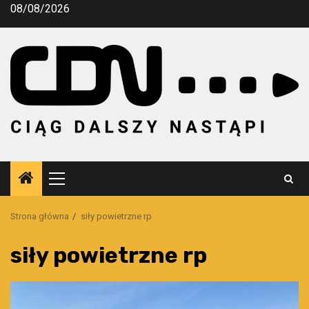
Przejdź
08/08/2026
do
treści
Menu
główne
Strona główna
siły powietrzne rp
siły powietrzne rp