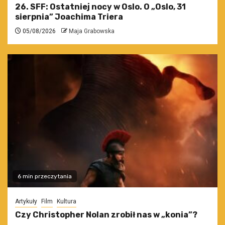
26. SFF: Ostatniej nocy w Oslo. O „Oslo, 31
sierpnia” Joachima Triera
05/08/2026
Maja Grabowska
6 min przeczytania
Artykuły
Film
Kultura
Czy Christopher Nolan zrobił nas w „konia”?