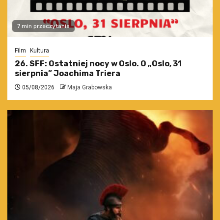
7 min przeczytania
Film
Kultura
26. SFF: Ostatniej nocy w Oslo. O „Oslo, 31
sierpnia” Joachima Triera
05/08/2026
Maja Grabowska