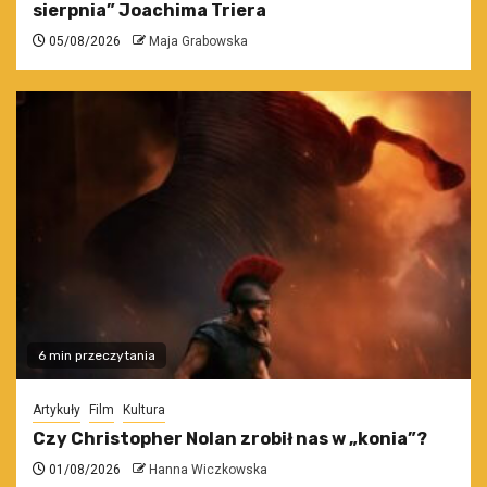
sierpnia” Joachima Triera
05/08/2026
Maja Grabowska
6 min przeczytania
Artykuły
Film
Kultura
Czy Christopher Nolan zrobił nas w „konia”?
01/08/2026
Hanna Wiczkowska