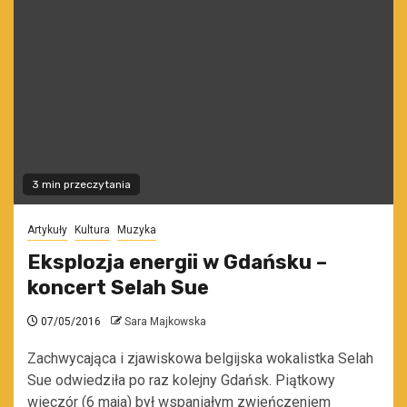
3 min przeczytania
Artykuły
Kultura
Muzyka
Eksplozja energii w Gdańsku –
koncert Selah Sue
07/05/2016
Sara Majkowska
Zachwycająca i zjawiskowa belgijska wokalistka Selah
Sue odwiedziła po raz kolejny Gdańsk. Piątkowy
wieczór (6 maja) był wspaniałym zwieńczeniem