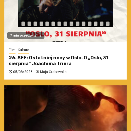
7 min przeczytania
Film
Kultura
26. SFF: Ostatniej nocy w Oslo. O „Oslo, 31
sierpnia” Joachima Triera
05/08/2026
Maja Grabowska