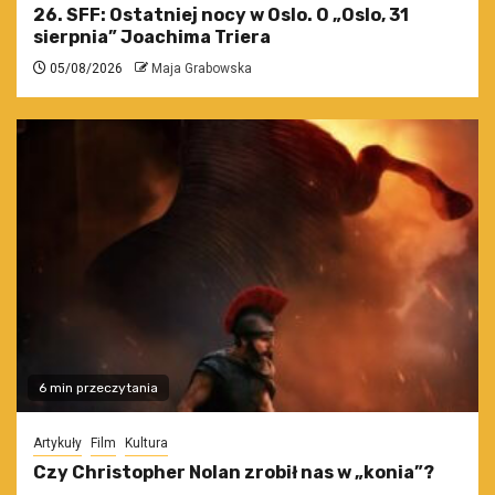
26. SFF: Ostatniej nocy w Oslo. O „Oslo, 31
sierpnia” Joachima Triera
05/08/2026
Maja Grabowska
6 min przeczytania
Artykuły
Film
Kultura
Czy Christopher Nolan zrobił nas w „konia”?