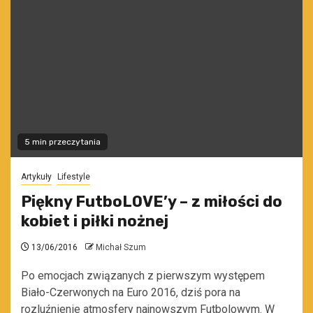
5 min przeczytania
Artykuły
Lifestyle
Piękny FutboLOVE’y – z miłości do
kobiet i piłki nożnej
13/06/2016
Michał Szum
Po emocjach związanych z pierwszym występem
Biało-Czerwonych na Euro 2016, dziś pora na
rozluźnienie atmosfery najnowszym Futbolowym. W