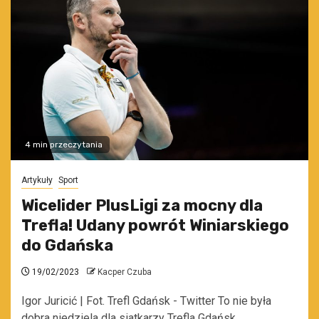
4 min przeczytania
Artykuły
Sport
Wicelider PlusLigi za mocny dla
Trefla! Udany powrót Winiarskiego
do Gdańska
19/02/2023
Kacper Czuba
Igor Juricić | Fot. Trefl Gdańsk - Twitter To nie była
dobra niedziela dla siatkarzy Trefla Gdańsk.