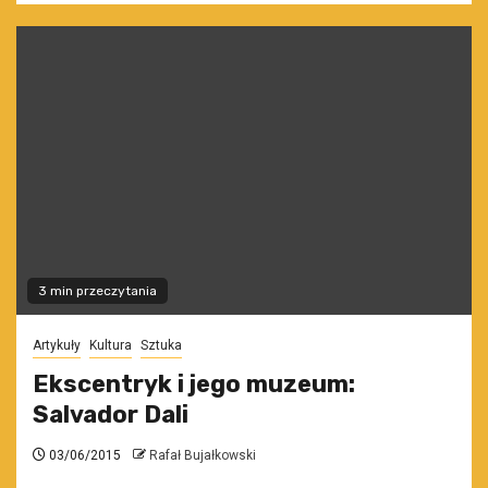
3 min przeczytania
Artykuły
Kultura
Sztuka
Ekscentryk i jego muzeum:
Salvador Dali
03/06/2015
Rafał Bujałkowski