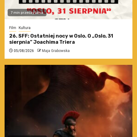
7 min przeczytania
Film
Kultura
26. SFF: Ostatniej nocy w Oslo. O „Oslo, 31
sierpnia” Joachima Triera
05/08/2026
Maja Grabowska