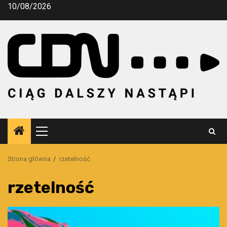
Przejdź
10/08/2026
do
treści
Menu
główne
Strona główna
rzetelność
rzetelność