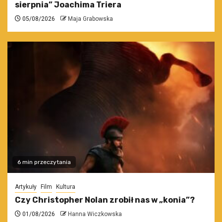
sierpnia” Joachima Triera
05/08/2026
Maja Grabowska
6 min przeczytania
Artykuły
Film
Kultura
Czy Christopher Nolan zrobił nas w „konia”?
01/08/2026
Hanna Wiczkowska