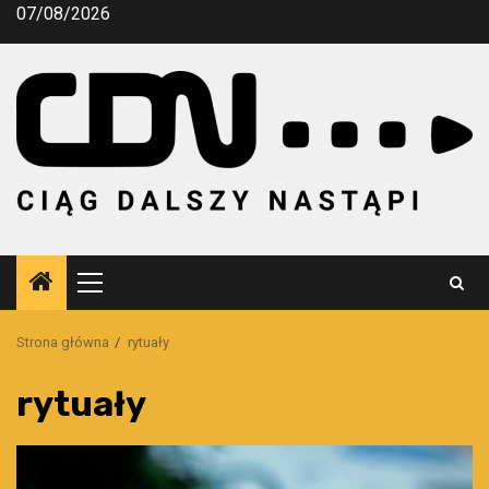
Przejdź
07/08/2026
do
treści
Menu
główne
Strona główna
rytuały
rytuały