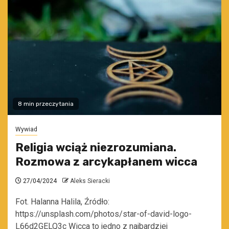
8 min przeczytania
Wywiad
Religia wciąż niezrozumiana.
Rozmowa z arcykapłanem wicca
27/04/2024
Aleks Sieracki
Fot. Halanna Halila, Źródło:
https://unsplash.com/photos/star-of-david-logo-
L66d2GELQ3c Wicca to jedno z najbardziej