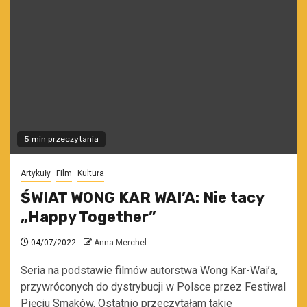
5 min przeczytania
Artykuły
Film
Kultura
ŚWIAT WONG KAR WAI’A: Nie tacy
„Happy Together”
04/07/2022
Anna Merchel
Seria na podstawie filmów autorstwa Wong Kar-Wai’a,
przywróconych do dystrybucji w Polsce przez Festiwal
Pięciu Smaków. Ostatnio przeczytałam takie