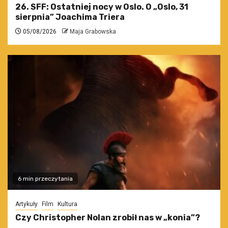
26. SFF: Ostatniej nocy w Oslo. O „Oslo, 31
sierpnia” Joachima Triera
05/08/2026
Maja Grabowska
6 min przeczytania
Artykuły
Film
Kultura
Czy Christopher Nolan zrobił nas w „konia”?