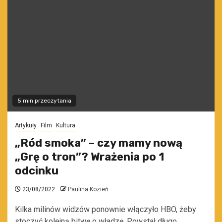
5 min przeczytania
Artykuły
Film
Kultura
„Ród smoka” – czy mamy nową
„Grę o tron”? Wrażenia po 1
odcinku
23/08/2022
Paulina Kozień
Kilka milinów widzów ponownie włączyło HBO, żeby
stoczyć kolejną bitwę o władzę. Powstał długo