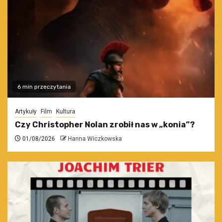
6 min przeczytania
Artykuły
Film
Kultura
Czy Christopher Nolan zrobił nas w „konia”?
01/08/2026
Hanna Wiczkowska