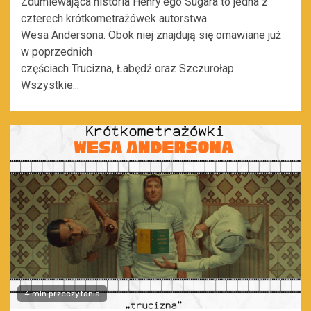
Zdumiewająca historia Henry’ego Sugara to jedna z
czterech krótkometrażówek autorstwa
Wesa Andersona. Obok niej znajdują się omawiane już
w poprzednich
częściach Trucizna, Łabędź oraz Szczurołap.
Wszystkie...
4 min przeczytania