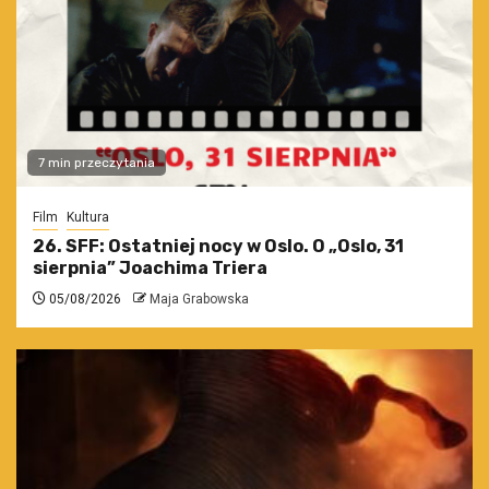
7 min przeczytania
Film
Kultura
26. SFF: Ostatniej nocy w Oslo. O „Oslo, 31
sierpnia” Joachima Triera
05/08/2026
Maja Grabowska