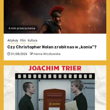
6 min przeczytania
Artykuły
Film
Kultura
Czy Christopher Nolan zrobił nas w „konia”?
01/08/2026
Hanna Wiczkowska