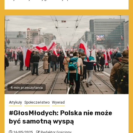
4 min przeczytania
Artykuły
Społeczeństwo
Wywiad
#GłosMłodych: Polska nie może
być samotną wyspą
16/05/2025
Redaktor Gościnny