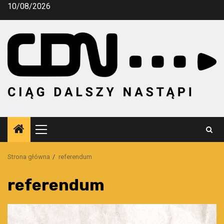
Przejdź
10/08/2026
do
treści
Menu
główne
Strona główna
referendum
referendum