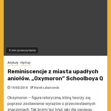
3 min przeczytania
Artykuły
Hip-hop
Reminiscencje z miasta upadłych
aniołów. „Oxymoron” Schoolboya Q
19/03/2014
Marek Łabanowski
Oksymoron – figura retoryczna, którą tworzy się
poprzez zestawienie wyrazów o przeciwstawnych
znaczeniach. Tak brzmi też tytuł, jaki dla swojego...