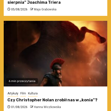
sierpnia” Joachima Triera
05/08/2026
Maja Grabowska
6 min przeczytania
Artykuły
Film
Kultura
Czy Christopher Nolan zrobił nas w „konia”?
01/08/2026
Hanna Wiczkowska