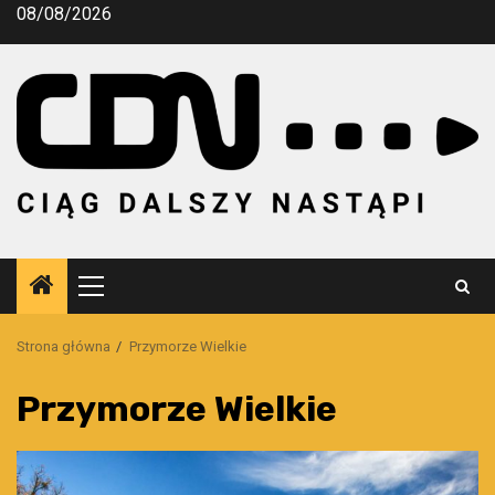
Przejdź
08/08/2026
do
treści
Menu
główne
Strona główna
Przymorze Wielkie
Przymorze Wielkie