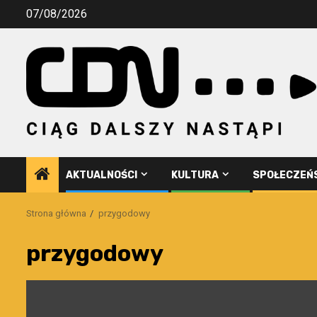
Przejdź
07/08/2026
do
treści
AKTUALNOŚCI
KULTURA
SPOŁECZEŃ
Strona główna
przygodowy
przygodowy