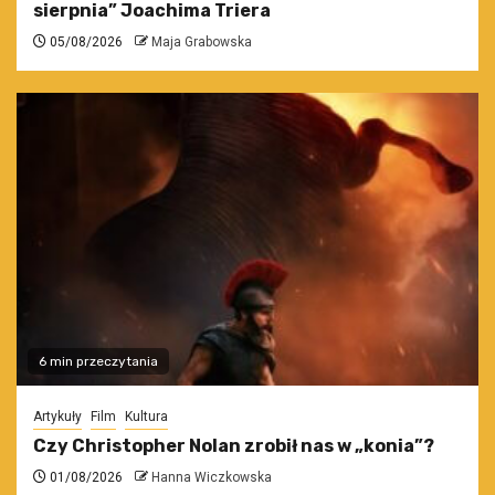
sierpnia” Joachima Triera
05/08/2026
Maja Grabowska
6 min przeczytania
Artykuły
Film
Kultura
Czy Christopher Nolan zrobił nas w „konia”?
01/08/2026
Hanna Wiczkowska