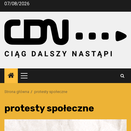
Przejdź
07/08/2026
do
treści
Menu
główne
Strona główna
protesty społeczne
protesty społeczne