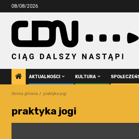
Przejdź
08/08/2026
do
treści
AKTUALNOŚCI
KULTURA
SPOŁECZEŃ
Strona główna
praktyka jogi
praktyka jogi