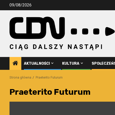
Przejdź
09/08/2026
do
treści
AKTUALNOŚCI
KULTURA
SPOŁECZEŃ
Strona główna
Praeterito Futurum
Praeterito Futurum