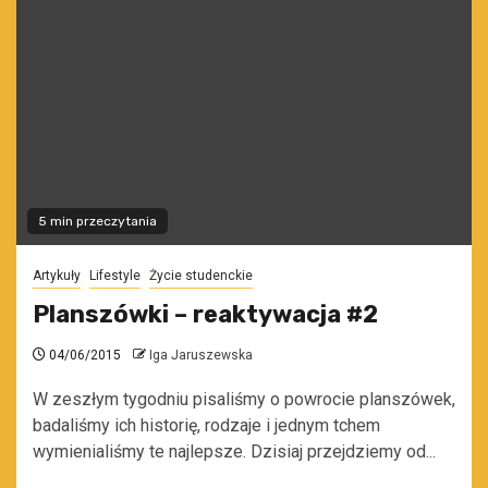
5 min przeczytania
Artykuły
Lifestyle
Życie studenckie
Planszówki – reaktywacja #2
04/06/2015
Iga Jaruszewska
W zeszłym tygodniu pisaliśmy o powrocie planszówek,
badaliśmy ich historię, rodzaje i jednym tchem
wymienialiśmy te najlepsze. Dzisiaj przejdziemy od...