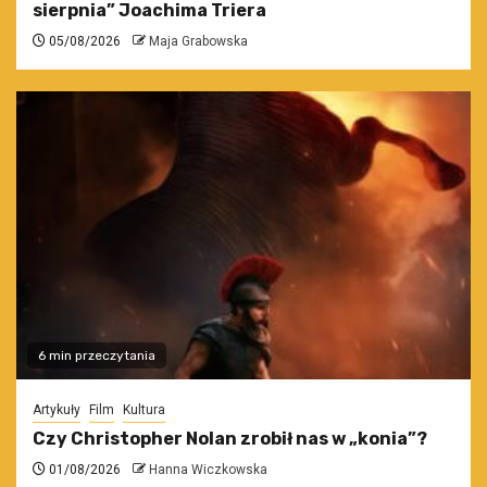
sierpnia” Joachima Triera
05/08/2026
Maja Grabowska
6 min przeczytania
Artykuły
Film
Kultura
Czy Christopher Nolan zrobił nas w „konia”?
01/08/2026
Hanna Wiczkowska