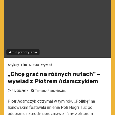
4 min przeczytania
Artykuły
Film
Kultura
Wywiad
„Chcę grać na różnych nutach” –
wywiad z Piotrem Adamczykiem
24/05/2014
Tomasz Błaszkiewicz
Piotr Adamczyk otrzymał w tym roku „Politkę” na
lipnowskim festiwalu imienia Poli Negri. Tuż po
odebraniu nagrody, porozmawialiśmy z aktorem...