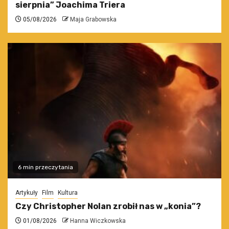
sierpnia” Joachima Triera
05/08/2026
Maja Grabowska
6 min przeczytania
Artykuły
Film
Kultura
Czy Christopher Nolan zrobił nas w „konia”?
01/08/2026
Hanna Wiczkowska