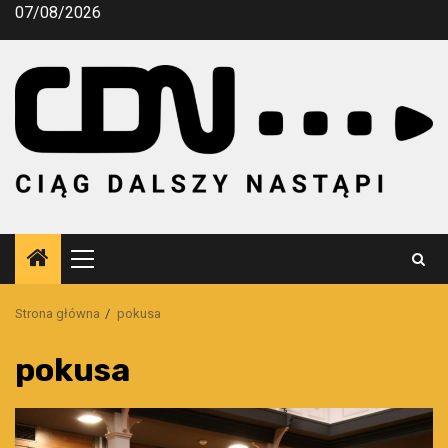
Przejdź
07/08/2026
do
treści
Menu
główne
Strona główna
pokusa
pokusa