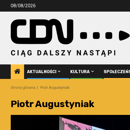
Przejdź
08/08/2026
do
treści
AKTUALNOŚCI
KULTURA
SPOŁECZEŃ
Strona główna
Piotr Augustyniak
Piotr Augustyniak