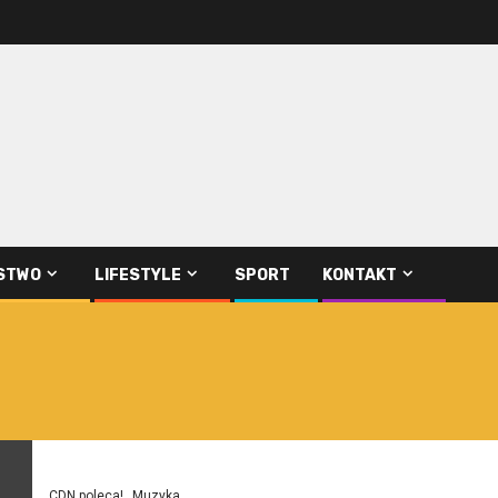
STWO
LIFESTYLE
SPORT
KONTAKT
CDN poleca!
Muzyka