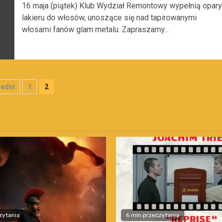
16 maja (piątek) Klub Wydział Remontowy wypełnią opary
lakieru do włosów, unoszące się nad tapirowanymi
włosami fanów glam metalu. Zapraszamy...
onicowanie
edni
1
2
isów
zytania
6 min przeczytania