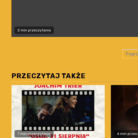
2 min przeczytania
Str
Poprz
wp
PRZECZYTAJ TAKŻE
7 min przeczytania
6 min przec