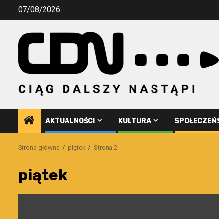
Przejdź
07/08/2026
do
treści
AKTUALNOŚCI
KULTURA
SPOŁECZEŃ
Strona główna
piątek
Strona 2
piątek