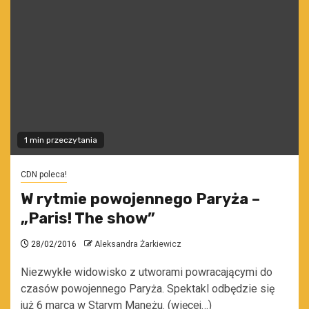
1 min przeczytania
CDN poleca!
W rytmie powojennego Paryża –
„Paris! The show”
28/02/2016
Aleksandra Żarkiewicz
Niezwykłe widowisko z utworami powracającymi do
czasów powojennego Paryża. Spektakl odbędzie się
już 6 marca w Starym Maneżu. (więcej…)