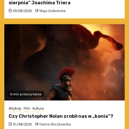
sierpnia” Joachima Triera
05/08/2026
Maja Grabowska
6 min przeczytania
Artykuły
Film
Kultura
Czy Christopher Nolan zrobił nas w „konia”?
01/08/2026
Hanna Wiczkowska